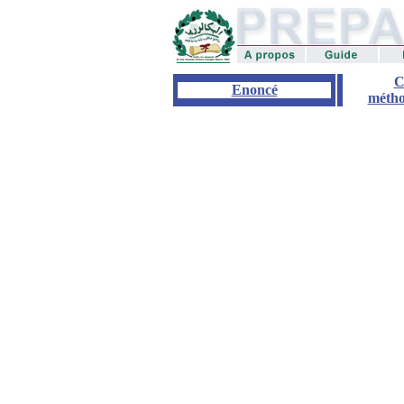
C
Enoncé
métho