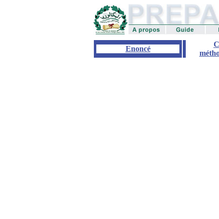
C
Enoncé
métho