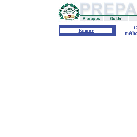
C
Enoncé
métho