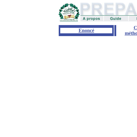
C
Enoncé
métho