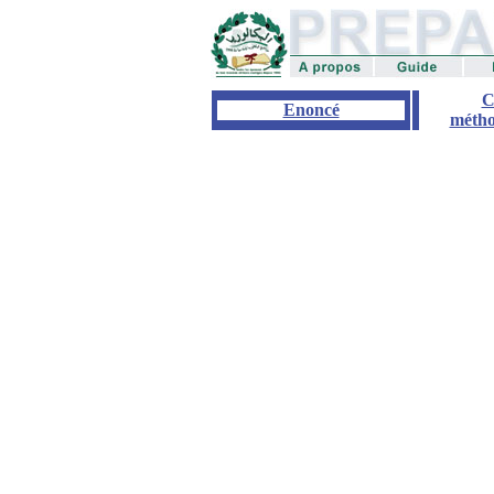
C
Enoncé
métho