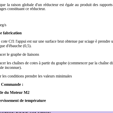
que la raison globale d'un réducteur est égale au produit des rapport
ges constituant ce réducteur.
eg/s
e fabrication
ote Cf1 l'appui est sur une surface brut obtenue par sciage è prendre 
ue d'ébauche (0,5).
acer le graphe de liaisons
acer les chaînes de cotes à partir du graphe (commencer par la chaîne di
ule inconnue).
r les conditions prendre les valeurs minimales
ie Commande :
ude du Moteur M2
rvissement de température