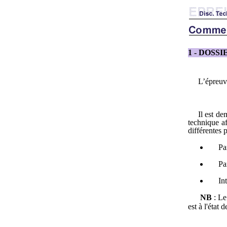
1
- DOSS
L’épreuve
Il est de
technique a
différentes p
Pa
Pa
In
NB
: Le
est à l'état 