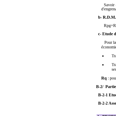
Savoir 
d'engrena
b- R.D.M.
Rpg=R
c- Etude d
Pour la c
économiq
Tr
Tr
se
Rq
: pou
B
-2/ Part
B-2-1 Et
B-2-2 Asse