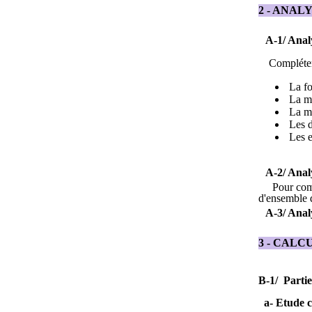
2
- ANAL
A-1/ Anal
Compléter
La fo
La ma
La ma
Les d
Les e
A-2/ Analy
Pour comp
d'ensemble 
A-3/
Analy
3
- CALC
B
-1/ Partie
a- Etude 