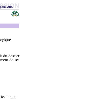
logique.
ls du dossier
ement de ses
r technique